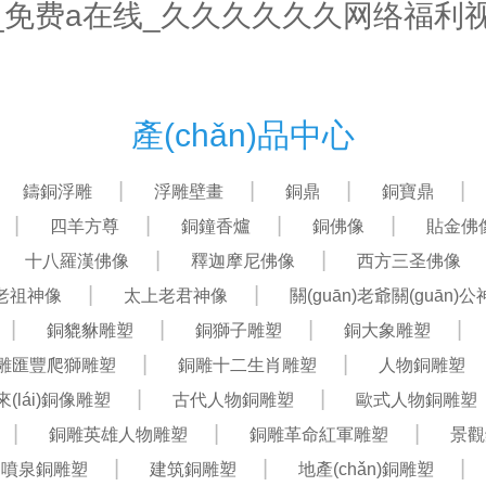
_免费a在线_久久久久久久网络福利
首頁(yè)
關(guān)于我們
產(chǎn)品中心
產(chǎn)品中心
鑄銅浮雕
浮雕壁畫
銅鼎
銅寶鼎
四羊方尊
銅鐘香爐
銅佛像
貼金佛
十八羅漢佛像
釋迦摩尼佛像
西方三圣佛像
老祖神像
太上老君神像
關(guān)老爺關(guān)
銅貔貅雕塑
銅獅子雕塑
銅大象雕塑
雕匯豐爬獅雕塑
銅雕十二生肖雕塑
人物銅雕塑
(lái)銅像雕塑
古代人物銅雕塑
歐式人物銅雕塑
銅雕英雄人物雕塑
銅雕革命紅軍雕塑
景觀
噴泉銅雕塑
建筑銅雕塑
地產(chǎn)銅雕塑