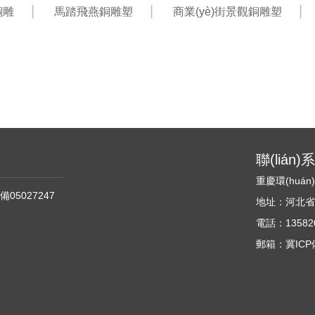
銅雕
馬踏飛燕銅雕塑
商業(yè)街景觀銅雕塑
聯(lián
重慶環(huá
備05027247
地址：河北省石家
電話：135820
郵箱：冀ICP備0