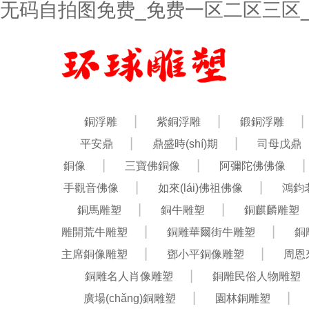
无码自拍图免费_免费一区二区三区
銅浮雕
紫銅浮雕
鍛銅浮雕
平安鼎
鼎盛時(shí)期
司母戊鼎
銅像
三寶佛銅像
阿彌陀佛佛像
手觀音佛像
如來(lái)佛祖佛像
鴻鈞
銅馬雕塑
銅牛雕塑
銅麒麟雕塑
雕開荒牛雕塑
銅雕華爾街牛雕塑
銅
主席銅像雕塑
鄧小平銅像雕塑
周恩來
銅雕名人肖像雕塑
銅雕民俗人物雕塑
廣場(chǎng)銅雕塑
園林銅雕塑