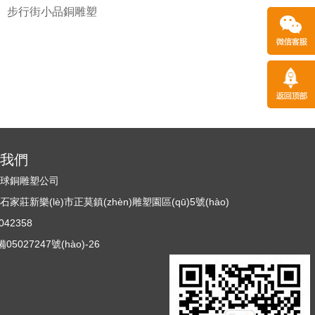
步行街小品銅雕塑
)系我們
n)球銅雕塑公司
莊新樂(lè)市正莫鎮(zhèn)雕塑園區(qū)5號(hào)
42358
5027247號(hào)-26