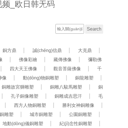
视频_欧日韩无码
聯(lián)系電話：13582042358
工程案例
新聞資訊
銅方鼎
誠(chéng)信鼎
大克鼎
像
佛像彩繪
藏傳佛像
彌勒佛
四大天王佛像
觀音菩薩佛像
千
公神像
動(dòng)物銅雕塑
銅龍雕塑
銅雕故宮獅雕塑
銅雕八駿馬雕塑
銅
孔子銅像雕塑
銅雕成吉思汗
毛
西方人物銅雕塑
勝利女神銅雕像
銅雕塑
城市銅雕塑
公園銅雕塑
地動(dòng)儀銅雕塑
紀(jì)念性銅雕塑