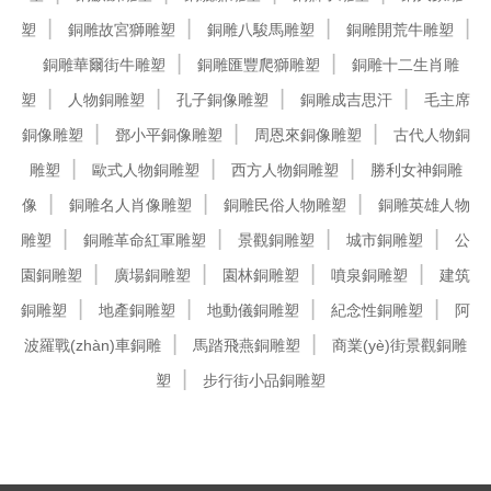
塑
銅雕故宮獅雕塑
銅雕八駿馬雕塑
銅雕開荒牛雕塑
銅雕華爾街牛雕塑
銅雕匯豐爬獅雕塑
銅雕十二生肖雕
塑
人物銅雕塑
孔子銅像雕塑
銅雕成吉思汗
毛主席
銅像雕塑
鄧小平銅像雕塑
周恩來銅像雕塑
古代人物銅
雕塑
歐式人物銅雕塑
西方人物銅雕塑
勝利女神銅雕
像
銅雕名人肖像雕塑
銅雕民俗人物雕塑
銅雕英雄人物
雕塑
銅雕革命紅軍雕塑
景觀銅雕塑
城市銅雕塑
公
園銅雕塑
廣場銅雕塑
園林銅雕塑
噴泉銅雕塑
建筑
銅雕塑
地產銅雕塑
地動儀銅雕塑
紀念性銅雕塑
阿
波羅戰(zhàn)車銅雕
馬踏飛燕銅雕塑
商業(yè)街景觀銅雕
塑
步行街小品銅雕塑