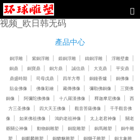
无码自拍图免费_免费一区二区三区
_免费a在线_久久久久久久网络福利
视频_欧日韩无码
產品中心
銅浮雕
紫銅浮雕
鍛銅浮雕
鑄銅浮雕
浮雕壁畫
銅鼎
銅寶鼎
銅方鼎
誠信鼎
大克鼎
平安鼎
鼎盛時期
司母戊鼎
四羊方尊
銅鐘香爐
銅佛像
貼金佛像
佛像彩繪
藏傳佛像
彌勒佛銅像
三寶佛
銅像
阿彌陀佛佛像
十八羅漢佛像
釋迦摩尼佛像
西
方三圣佛像
四大天王佛像
觀音菩薩佛像
千手觀音佛
像
如來佛祖佛像
鴻鈞老祖神像
太上老君神像
關老
爺關公神像
動物銅雕塑
銅龍雕塑
銅馬雕塑
銅牛雕
塑
銅麒麟雕塑
銅貔貅雕塑
銅獅子雕塑
銅大象雕