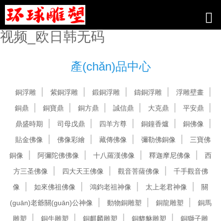
无码自拍图免费_免费一区二区三区
_免费a在线_久久久久久久网络福利
视频_欧日韩无码
產(chǎn)品中心
銅浮雕
紫銅浮雕
鍛銅浮雕
鑄銅浮雕
浮雕壁畫
銅鼎
銅寶鼎
銅方鼎
誠信鼎
大克鼎
平安鼎
鼎盛時期
司母戊鼎
四羊方尊
銅鐘香爐
銅佛像
貼金佛像
佛像彩繪
藏傳佛像
彌勒佛銅像
三寶佛
銅像
阿彌陀佛佛像
十八羅漢佛像
釋迦摩尼佛像
西
方三圣佛像
四大天王佛像
觀音菩薩佛像
千手觀音佛
像
如來佛祖佛像
鴻鈞老祖神像
太上老君神像
關
(guān)老爺關(guān)公神像
動物銅雕塑
銅龍雕塑
銅馬
雕塑
銅牛雕塑
銅麒麟雕塑
銅貔貅雕塑
銅獅子雕