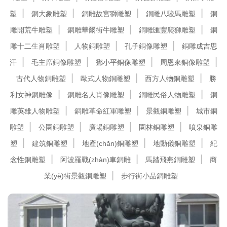
塑
銅大象雕塑
銅雕故宮獅雕塑
銅雕八駿馬雕塑
銅
雕開荒牛雕塑
銅雕華爾街牛雕塑
銅雕匯豐爬獅雕塑
銅
雕十二生肖雕塑
人物銅雕塑
孔子銅像雕塑
銅雕成吉思
汗
毛主席銅像雕塑
鄧小平銅像雕塑
周恩來銅像雕塑
古代人物銅雕塑
歐式人物銅雕塑
西方人物銅雕塑
勝
利女神銅雕像
銅雕名人肖像雕塑
銅雕民俗人物雕塑
銅
雕英雄人物雕塑
銅雕革命紅軍雕塑
景觀銅雕塑
城市銅
雕塑
公園銅雕塑
廣場銅雕塑
園林銅雕塑
噴泉銅雕
塑
建筑銅雕塑
地產(chǎn)銅雕塑
地動儀銅雕塑
紀
念性銅雕塑
阿波羅戰(zhàn)車銅雕
馬踏飛燕銅雕塑
商
業(yè)街景觀銅雕塑
步行街小品銅雕塑